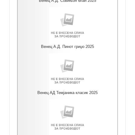
Венец А.Д. Совињон блан 2025
Венец А.Д. Пинот гриџо 2025
Венец АД Темјаника класик 2025