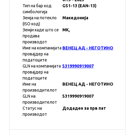
Тип на бар код
GS1-13 (EAN-13)
симбологија
Земја на потекло
Македонија
(ISO код)
Земји каде што се
MK,
продава
производот
Име на компанијата
ВЕНЕЦ АД - НЕГОТИНО
провајдер на
податоците
GLN на компанијата
5319990919007
провајдер на
податоците
Име на
ВЕНЕЦ АД - НЕГОТИНО
производителот
GLN на
5319990919007
производителот
Статус на
Додаден за прв пат
производот