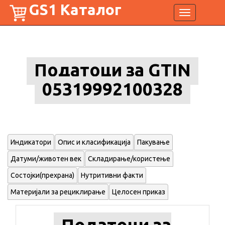
GS1 Каталог
Toggle
navigation
Податоци за GTIN
05319992100328
Индикатори
Опис и класификација
Пакување
Датуми/животен век
Складирање/користење
Состојки(прехрана)
Нутритивни факти
Материјали за рециклирање
Целосен приказ