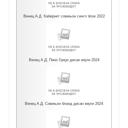
Венец А.Д. Кабернет совињон сингл блок 2022
Венец А.Д. Пино Гриџо дисан вејли 2024
Венец А.Д. Совињон бланд дисан вејли 2024