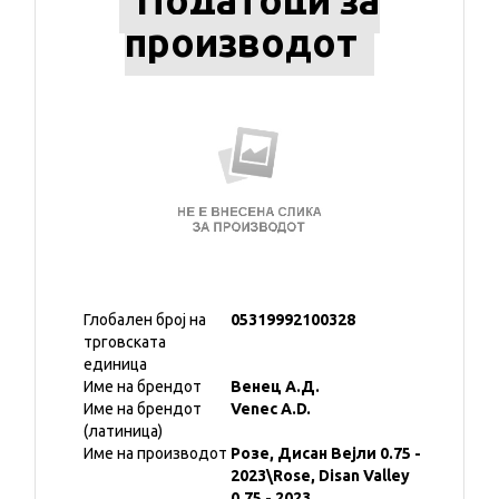
Податоци за
производот
Глобален број на
05319992100328
трговската
единица
Име на брендот
Венец А.Д.
Име на брендот
Venec A.D.
(латиница)
Име на производот
Розе, Дисан Вејли 0.75 -
2023\Rose, Disan Valley
0.75 - 2023