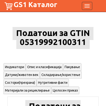
GS1 Каталог
Toggle
navigation
Податоци за GTIN
05319992100311
Индикатори
Опис и класификација
Пакување
Датуми/животен век
Складирање/користење
Состојки(прехрана)
Нутритивни факти
Материјали за рециклирање
Целосен приказ