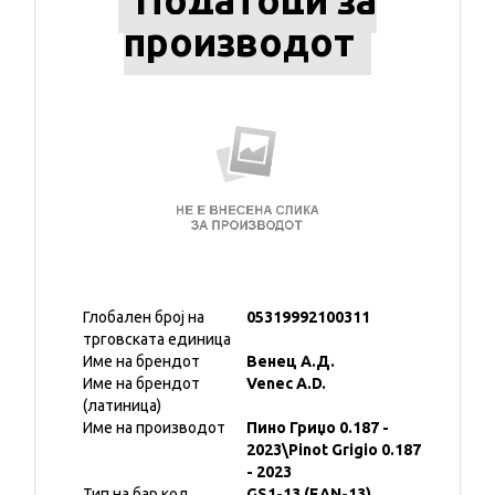
Податоци за
производот
Глобален број на
05319992100311
трговската единица
Име на брендот
Венец А.Д.
Име на брендот
Venec A.D.
(латиница)
Име на производот
Пино Гриџо 0.187 -
2023\Pinot Grigio 0.187
- 2023
Тип на бар код
GS1-13 (EAN-13)