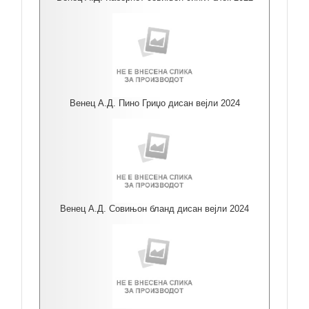
Венец А.Д. Пино Гриџо дисан вејли 2024
Венец А.Д. Совињон бланд дисан вејли 2024