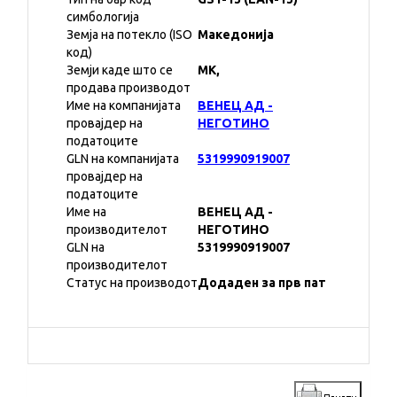
симбологија
Земја на потекло (ISO
Македонија
код)
Земји каде што се
MK,
продава производот
Име на компанијата
ВЕНЕЦ АД -
провајдер на
НЕГОТИНО
податоците
GLN на компанијата
5319990919007
провајдер на
податоците
Име на
ВЕНЕЦ АД -
производителот
НЕГОТИНО
GLN на
5319990919007
производителот
Статус на производот
Додаден за прв пат