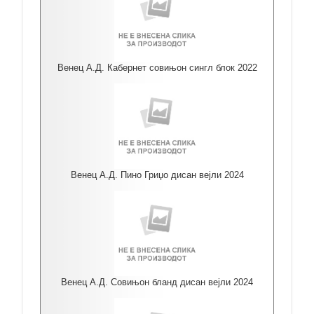
Венец А.Д. Кабернет совињон сингл блок 2022
Венец А.Д. Пино Гриџо дисан вејли 2024
Венец А.Д. Совињон бланд дисан вејли 2024