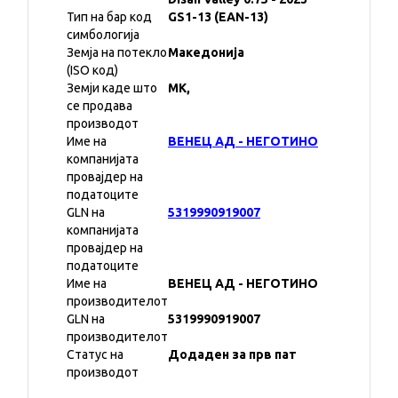
Тип на бар код
GS1-13 (EAN-13)
симбологија
Земја на потекло
Македонија
(ISO код)
Земји каде што
MK,
се продава
производот
Име на
ВЕНЕЦ АД - НЕГОТИНО
компанијата
провајдер на
податоците
GLN на
5319990919007
компанијата
провајдер на
податоците
Име на
ВЕНЕЦ АД - НЕГОТИНО
производителот
GLN на
5319990919007
производителот
Статус на
Додаден за прв пат
производот