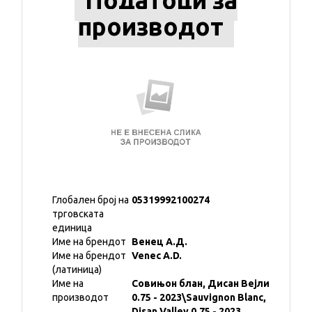
Податоци за
производот
Глобален број на
05319992100274
трговската
единица
Име на брендот
Венец А.Д.
Име на брендот
Venec A.D.
(латиница)
Име на
Совињон блан, Дисан Вејли
производот
0.75 - 2023\Sauvignon Blanc,
Disan Valley 0.75 - 2023