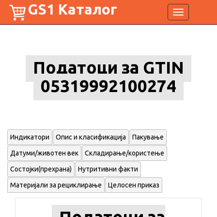
GS1 Каталог
Toggle
navigation
Податоци за GTIN
05319992100274
Индикатори
Опис и класификација
Пакување
Датуми/животен век
Складирање/користење
Состојки(прехрана)
Нутритивни факти
Материјали за рециклирање
Целосен приказ