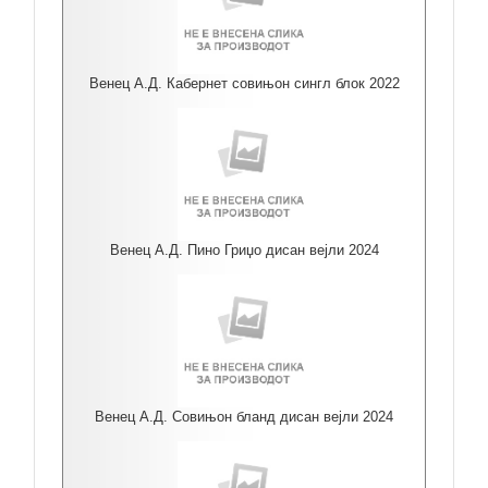
Венец А.Д. Кабернет совињон сингл блок 2022
Венец А.Д. Пино Гриџо дисан вејли 2024
Венец А.Д. Совињон бланд дисан вејли 2024