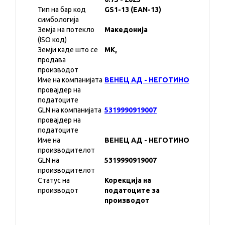
Тип на бар код
GS1-13 (EAN-13)
симбологија
Земја на потекло
Македонија
(ISO код)
Земји каде што се
MK,
продава
производот
Име на компанијата
ВЕНЕЦ АД - НЕГОТИНО
провајдер на
податоците
GLN на компанијата
5319990919007
провајдер на
податоците
Име на
ВЕНЕЦ АД - НЕГОТИНО
производителот
GLN на
5319990919007
производителот
Статус на
Корекција на
производот
податоците за
производот