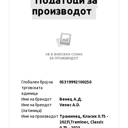
Податоци за
производот
Глобален број на
05319992100250
трговската
единица
Име на брендот
Венец А.Д.
Име на брендот
Venec A.D.
(латиница)
Име на производот
Траминец, Класик 0.75 -
2023\Traminec, Classic
0.75 - 2023