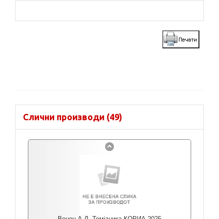
Слични производи (49)
Венец А.Д. Темјаника КОРИА 2025