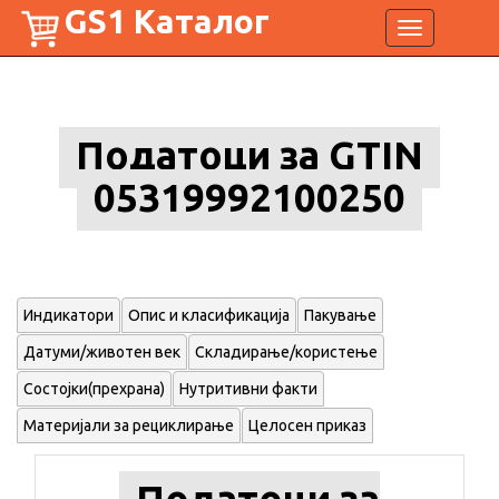
GS1 Каталог
Toggle
navigation
Податоци за GTIN
05319992100250
Индикатори
Опис и класификација
Пакување
Датуми/животен век
Складирање/користење
Состојки(прехрана)
Нутритивни факти
Материјали за рециклирање
Целосен приказ