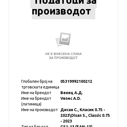
Податоци за
производот
Глобален број на
05319992100212
трговската единица
Име на брендот
Венец А.Д.
Име на брендот
Venec A.D.
(латиница)
Име на производот
Дисан С., Класик 0.75 -
2023\Disan S., Classic 0.75
- 2023
Тип на бар код
GS1-13 (EAN-13)