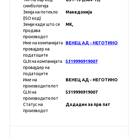
симбологија
Земја на потекло
Македонија
(ISO код)
Земји каде што се
MK,
продава
производот
Име на компанијата
ВЕНЕЦ АД - НЕГОТИНО
провајдер на
податоците
GLN на компанијата
5319990919007
провајдер на
податоците
Име на
ВЕНЕЦ АД - НЕГОТИНО
производителот
GLN на
5319990919007
производителот
Статус на
Додаден за прв пат
производот