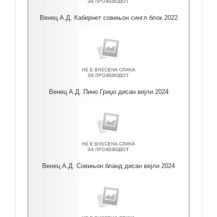
Венец А.Д. Кабернет совињон сингл блок 2022
Венец А.Д. Пино Гриџо дисан вејли 2024
Венец А.Д. Совињон бланд дисан вејли 2024