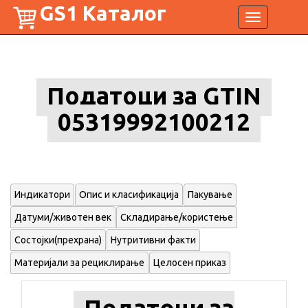
GS1 Каталог
Toggle
navigation
Податоци за GTIN
05319992100212
Индикатори
Опис и класификација
Пакување
Датуми/животен век
Складирање/користење
Состојки(прехрана)
Нутритивни факти
Материјали за рециклирање
Целосен приказ