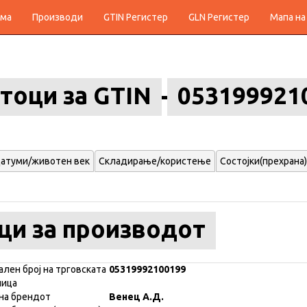
ма
Производи
GTIN Регистер
GLN Регистер
Мапа на
тоци за GTIN
053199921
атуми/животен век
Складирање/користење
Состојки(прехрана)
ци за производот
ален број на трговската
05319992100199
ница
на брендот
Венец А.Д.