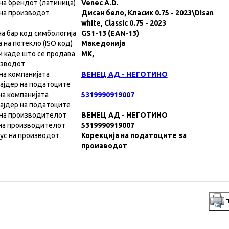
на брендот (латиница)
Venec A.D.
на производот
Дисан бело, Класик 0.75 - 2023\Disan
white, Classic 0.75 - 2023
на бар код симбологија
GS1-13 (EAN-13)
а на потекло (ISO код)
Македонија
и каде што се продава
MK,
изводот
на компанијата
ВЕНЕЦ АД - НЕГОТИНО
ајдер на податоците
на компанијата
5319990919007
ајдер на податоците
на производителот
ВЕНЕЦ АД - НЕГОТИНО
на производителот
5319990919007
ус на производот
Корекција на податоците за
производот