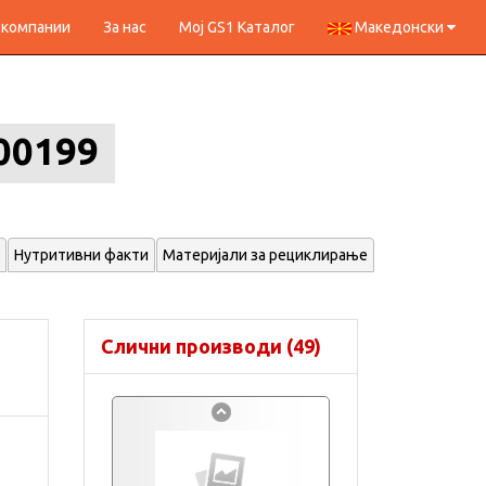
 компании
За нас
Мој GS1 Каталог
Македонски
00199
Нутритивни факти
Материјали за рециклирање
Слични производи (49)