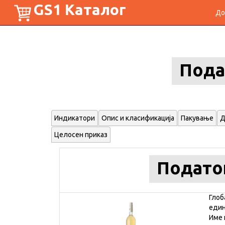
GS1 Каталог
До
Пода
Индикатори
Опис и класификација
Пакување
Д
Целосен приказ
Подато
Глоб
еди
Име 