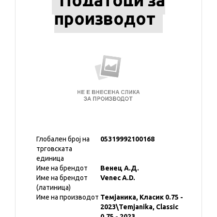
Податоци за
производот
Глобален број на
05319992100168
трговската
единица
Име на брендот
Венец А.Д.
Име на брендот
Venec A.D.
(латиница)
Име на производот
Темјаника, Класик 0.75 -
2023\Temjanika, Classic
0.75 - 2023