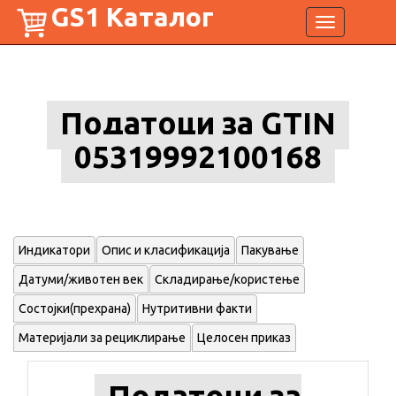
GS1 Каталог
Toggle
navigation
Податоци за GTIN
05319992100168
Индикатори
Опис и класификација
Пакување
Датуми/животен век
Складирање/користење
Состојки(прехрана)
Нутритивни факти
Материјали за рециклирање
Целосен приказ