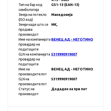
Тип на бар код
GS1-13 (EAN-13)
симбологија
Земја на потекло
Македонија
(ISO код)
Земји каде што се
MK,
продава
производот
Име на компанијата
ВЕНЕЦ АД - НЕГОТИНО
провајдер на
податоците
GLN на компанијата
5319990919007
провајдер на
податоците
Име на
ВЕНЕЦ АД - НЕГОТИНО
производителот
GLN на
5319990919007
производителот
Статус на
Додаден за прв пат
производот