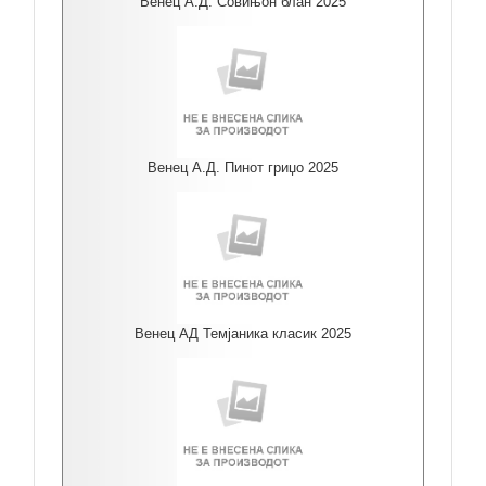
Венец А.Д. Совињон блан 2025
Венец А.Д. Пинот гриџо 2025
Венец АД Темјаника класик 2025