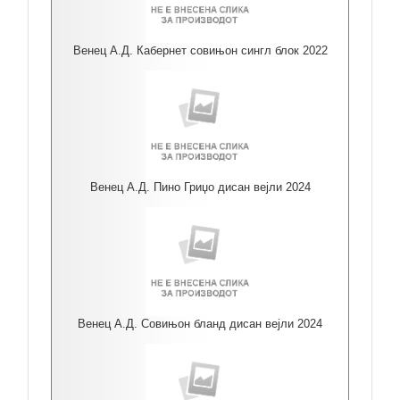
Венец А.Д. Кабернет совињон сингл блок 2022
Венец А.Д. Пино Гриџо дисан вејли 2024
Венец А.Д. Совињон бланд дисан вејли 2024