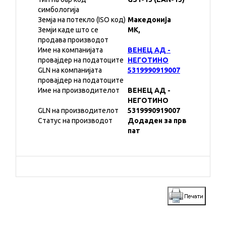
симбологија
Земја на потекло (ISO код)
Македонија
Земји каде што се
MK,
продава производот
Име на компанијата
ВЕНЕЦ АД -
провајдер на податоците
НЕГОТИНО
GLN на компанијата
5319990919007
провајдер на податоците
Име на производителот
ВЕНЕЦ АД -
НЕГОТИНО
GLN на производителот
5319990919007
Статус на производот
Додаден за прв
пат