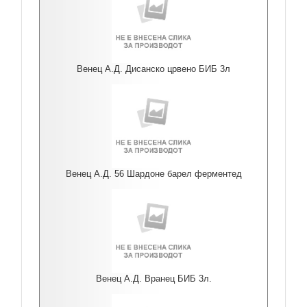
Венец А.Д. Дисанско црвено БИБ 3л
Венец А.Д. 56 Шардоне барел ферментед
Венец А.Д. Вранец БИБ 3л.