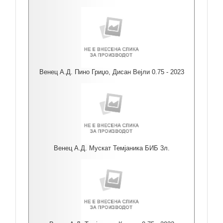
Венец А.Д. Пино Гриџо, Дисан Вејли 0.75 - 2023
Венец А.Д. Мускат Темјаника БИБ 3л.