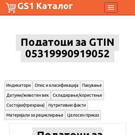
GS1 Каталог
Toggle
navigation
Податоци за GTIN
05319990919052
Индикатори
Опис и класификација
Пакување
Датуми/животен век
Складирање/користење
Состојки(прехрана)
Нутритивни факти
Материјали за рециклирање
Целосен приказ