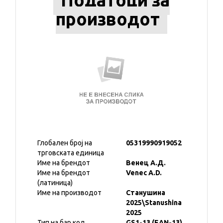
Податоци за
производот
Глобален број на
05319990919052
трговската единица
Име на брендот
Венец А.Д.
Име на брендот
Venec A.D.
(латиница)
Име на производот
Станушина
2025\Stanushina
2025
Тип на бар код
GS1-13 (EAN-13)