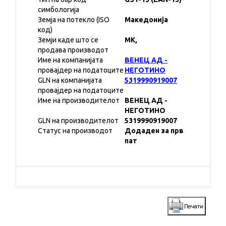
симбологија
Земја на потекло (ISO
Македонија
код)
Земји каде што се
MK,
продава производот
Име на компанијата
ВЕНЕЦ АД -
провајдер на податоците
НЕГОТИНО
GLN на компанијата
5319990919007
провајдер на податоците
Име на производителот
ВЕНЕЦ АД -
НЕГОТИНО
GLN на производителот
5319990919007
Статус на производот
Додаден за прв
пат