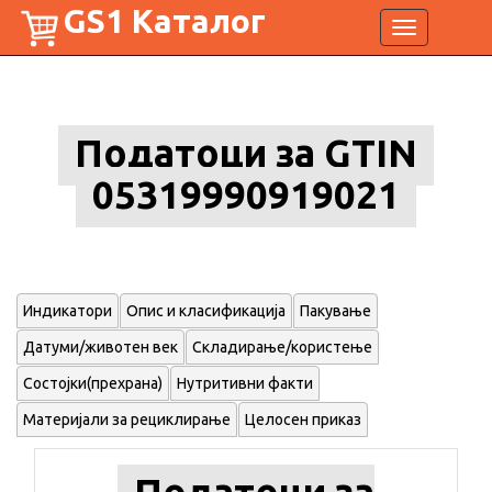
GS1 Каталог
Toggle
navigation
Податоци за GTIN
05319990919021
Индикатори
Опис и класификација
Пакување
Датуми/животен век
Складирање/користење
Состојки(прехрана)
Нутритивни факти
Материјали за рециклирање
Целосен приказ