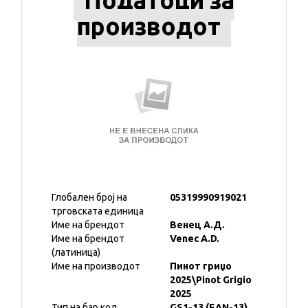
Податоци за
производот
Глобален број на
05319990919021
трговската единица
Име на брендот
Венец А.Д.
Име на брендот
Venec A.D.
(латиница)
Име на производот
Пинот гриџо
2025\Pinot Grigio
2025
Тип на бар код
GS1-13 (EAN-13)