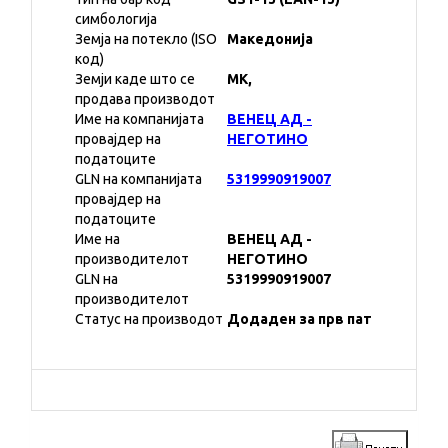
симбологија
Земја на потекло (ISO
Македонија
код)
Земји каде што се
MK,
продава производот
Име на компанијата
ВЕНЕЦ АД -
провајдер на
НЕГОТИНО
податоците
GLN на компанијата
5319990919007
провајдер на
податоците
Име на
ВЕНЕЦ АД -
производителот
НЕГОТИНО
GLN на
5319990919007
производителот
Статус на производот
Додаден за прв пат