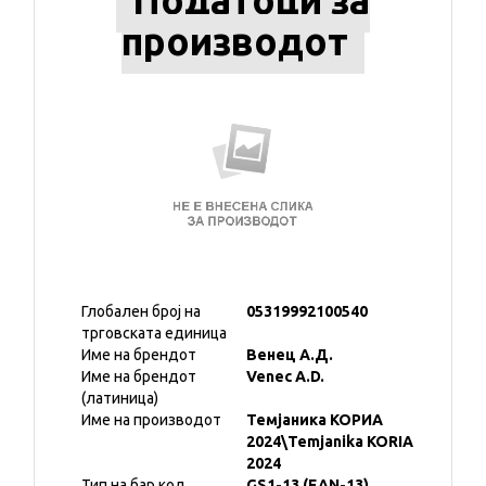
Податоци за
производот
Глобален број на
05319992100540
трговската единица
Име на брендот
Венец А.Д.
Име на брендот
Venec A.D.
(латиница)
Име на производот
Темјаника КОРИА
2024\Temjanika KORIA
2024
Тип на бар код
GS1-13 (EAN-13)