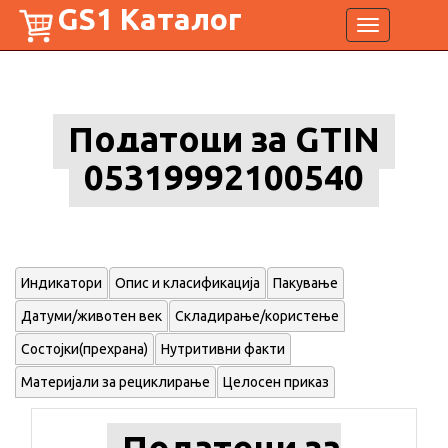
GS1 Каталог
Toggle
navigation
Податоци за GTIN
05319992100540
Индикатори
Опис и класификација
Пакување
Датуми/животен век
Складирање/користење
Состојки(прехрана)
Нутритивни факти
Материјали за рециклирање
Целосен приказ