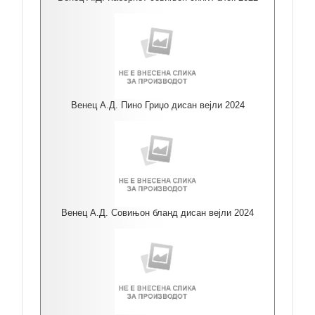
Венец А.Д. Пино Гриџо дисан вејли 2024
Венец А.Д. Совињон бланд дисан вејли 2024