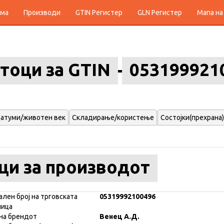
ма
Производи
GTIN Регистер
GLN Регистер
Мапа на
тоци за GTIN
053199921
атуми/животен век
Складирање/користење
Состојки(прехрана)
ци за производот
ален број на трговската
05319992100496
ница
на брендот
Венец А.Д.