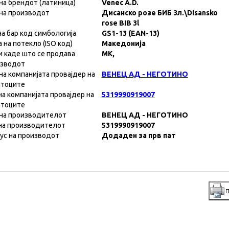
на брендот (латиница)
Venec A.D.
на производот
Дисанско розе БИБ 3л.\Disansko
rose BIB 3l
на бар код симбологија
GS1-13 (EAN-13)
а на потекло (ISO код)
Македонија
и каде што се продава
MK,
изводот
на компанијата провајдер на
ВЕНЕЦ АД - НЕГОТИНО
атоците
на компанијата провајдер на
5319990919007
атоците
на производителот
ВЕНЕЦ АД - НЕГОТИНО
на производителот
5319990919007
ус на производот
Додаден за прв пат