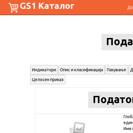
GS1 Каталог
До
Пода
Индикатори
Опис и класификација
Пакување
Д
Целосен приказ
Подато
Глоб
еди
Име 