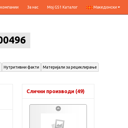
 компании
За нас
Мој GS1 Каталог
Македонски
00496
Нутритивни факти
Материјали за рециклирање
Слични производи (49)