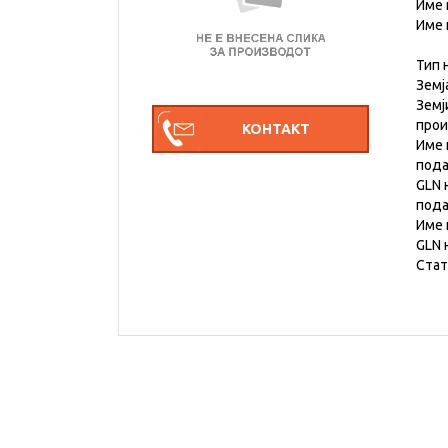
Име 
Име 
Тип 
Земј
Земј
про
Име 
под
GLN 
под
Име 
GLN 
Стат