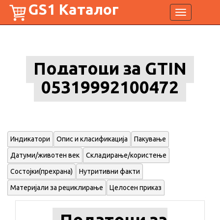
GS1 Каталог
Toggle
navigation
Податоци за GTIN
05319992100472
Индикатори
Опис и класификација
Пакување
Датуми/животен век
Складирање/користење
Состојки(прехрана)
Нутритивни факти
Материјали за рециклирање
Целосен приказ