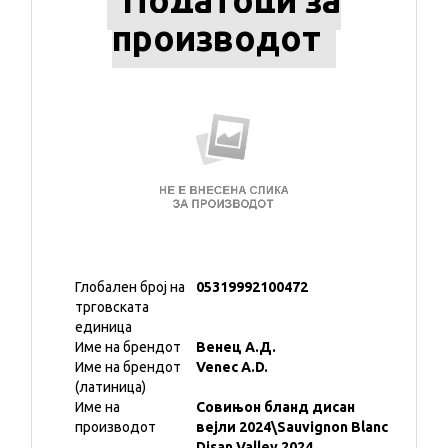
Податоци за
производот
Глобален број на
05319992100472
трговската
единица
Име на брендот
Венец А.Д.
Име на брендот
Venec A.D.
(латиница)
Име на
Совињон бланд дисан
производот
вејли 2024\Sauvignon Blanc
Disan Valley 2024