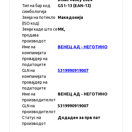
Тип на бар код
GS1-13 (EAN-13)
симбологија
Земја на потекло
Македонија
(ISO код)
Земји каде што се
MK,
продава
производот
Име на
ВЕНЕЦ АД - НЕГОТИНО
компанијата
провајдер на
податоците
GLN на
5319990919007
компанијата
провајдер на
податоците
Име на
ВЕНЕЦ АД - НЕГОТИНО
производителот
GLN на
5319990919007
производителот
Статус на
Додаден за прв пат
производот