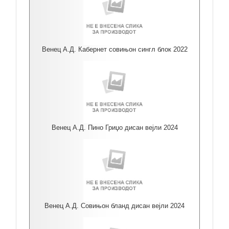
Венец А.Д. Кабернет совињон сингл блок 2022
Венец А.Д. Пино Гриџо дисан вејли 2024
Венец А.Д. Совињон бланд дисан вејли 2024