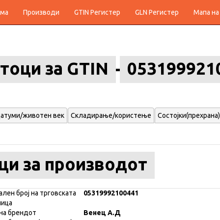
ма
Производи
GTIN Регистер
GLN Регистер
Мапа на
тоци за GTIN
053199921
атуми/животен век
Складирање/користење
Состојки(прехрана)
ци за производот
ален број на трговската
05319992100441
ница
на брендот
Венец А.Д