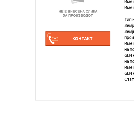
Име 
Име 
Тип 
Земј
Земј
про
Име 
на п
GLN 
на п
Име 
GLN 
Стат