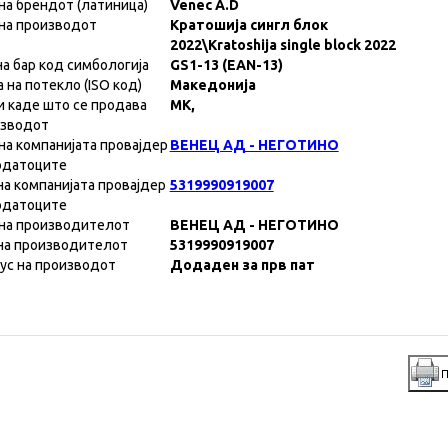
на брендот (латиница)
Venec A.D
на производот
Кратошија сингл блок
2022\Kratoshija single block 2022
на бар код симбологија
GS1-13 (EAN-13)
а на потекло (ISO код)
Македонија
и каде што се продава
MK,
изводот
на компанијата провајдер
ВЕНЕЦ АД - НЕГОТИНО
одатоците
на компанијата провајдер
5319990919007
одатоците
на производителот
ВЕНЕЦ АД - НЕГОТИНО
на производителот
5319990919007
ус на производот
Додаден за прв пат