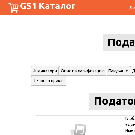
GS1 Каталог
До
Пода
Индикатори
Опис и класификација
Пакување
Д
Целосен приказ
Подато
Глоб
еди
Име 