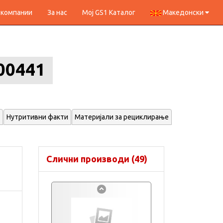
 компании
За нас
Мој GS1 Каталог
Македонски
00441
Нутритивни факти
Материјали за рециклирање
Слични производи (49)