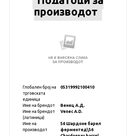
Податоци за
производот
Глобален број на
05319992100410
трговската
единица
Име на брендот
Венец А.Д.
Име на брендот
Venec A.D.
(латиница)
Име на
56 Шардоне барел
производот
ферментед\56
Chardonnay barrel