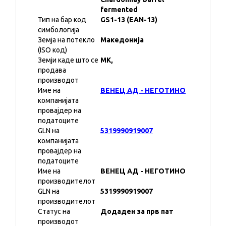
fermented
Тип на бар код
GS1-13 (EAN-13)
симбологија
Земја на потекло
Македонија
(ISO код)
Земји каде што се
MK,
продава
производот
Име на
ВЕНЕЦ АД - НЕГОТИНО
компанијата
провајдер на
податоците
GLN на
5319990919007
компанијата
провајдер на
податоците
Име на
ВЕНЕЦ АД - НЕГОТИНО
производителот
GLN на
5319990919007
производителот
Статус на
Додаден за прв пат
производот