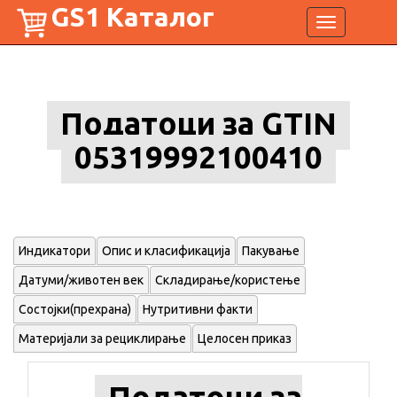
GS1 Каталог
Toggle
navigation
Податоци за GTIN
05319992100410
Индикатори
Опис и класификација
Пакување
Датуми/животен век
Складирање/користење
Состојки(прехрана)
Нутритивни факти
Материјали за рециклирање
Целосен приказ