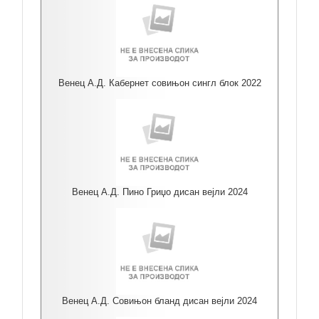
Венец А.Д. Кабернет совињон сингл блок 2022
Венец А.Д. Пино Гриџо дисан вејли 2024
Венец А.Д. Совињон бланд дисан вејли 2024