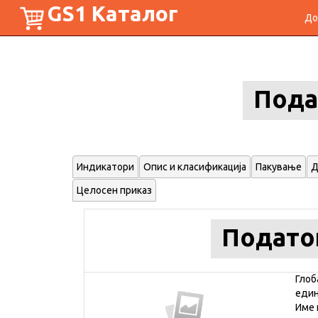
GS1 Каталог
До
Пода
Индикатори
Опис и класификација
Пакување
Д
Целосен приказ
Подато
Глоб
еди
Име 