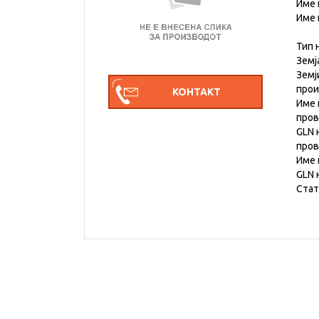
Име 
Име 
Тип 
Земј
Земј
про
Име 
пров
GLN 
пров
Име 
GLN 
Стат