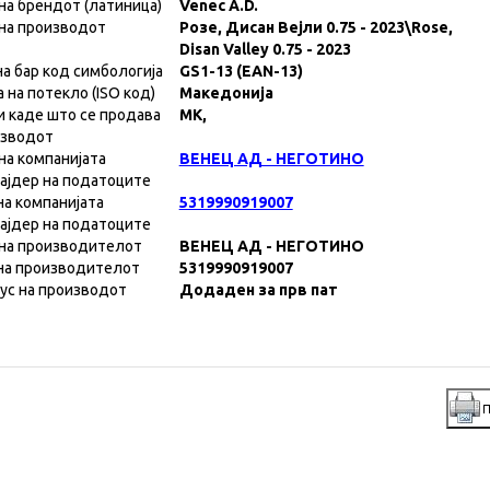
на брендот (латиница)
Venec A.D.
на производот
Розе, Дисан Вејли 0.75 - 2023\Rose,
Disan Valley 0.75 - 2023
на бар код симбологија
GS1-13 (EAN-13)
а на потекло (ISO код)
Македонија
и каде што се продава
MK,
изводот
на компанијата
ВЕНЕЦ АД - НЕГОТИНО
ајдер на податоците
на компанијата
5319990919007
ајдер на податоците
на производителот
ВЕНЕЦ АД - НЕГОТИНО
на производителот
5319990919007
ус на производот
Додаден за прв пат