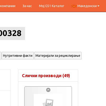
 компании
За нас
Мој GS1 Каталог
Македонски
00328
Нутритивни факти
Материјали за рециклирање
Слични производи (49)