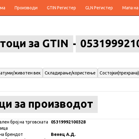
ма
Производи
GTIN Регистер
GLN Регистер
Мапа на
тоци за GTIN
053199921
атуми/животен век
Складирање/користење
Состојки(прехрана)
ци за производот
ален број на трговската
05319992100328
ница
на брендот
Венец А.Д.