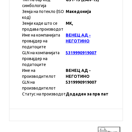
симбологија
Земја на потекло (ISO
Македонија
код)
Земји каде што се
MK,
продава производот
Име на компанијата
ВЕНЕЦ АД -
провајдер на
НЕГОТИНО
податоците
GLN на компанијата
5319990919007
провајдер на
податоците
Име на
ВЕНЕЦ АД -
производителот
НЕГОТИНО
GLN на
5319990919007
производителот
Статус на производот
Додаден за прв пат