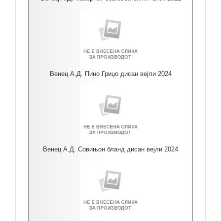
Венец А.Д. Пино Гриџо дисан вејли 2024
Венец А.Д. Совињон бланд дисан вејли 2024