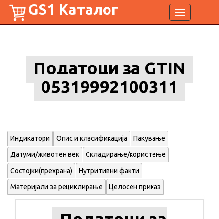
GS1 Каталог
Toggle
navigation
Податоци за GTIN
05319992100311
Индикатори
Опис и класификација
Пакување
Датуми/животен век
Складирање/користење
Состојки(прехрана)
Нутритивни факти
Материјали за рециклирање
Целосен приказ