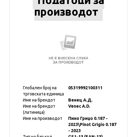
Податоци за
производот
Глобален број на
05319992100311
трговската единица
Име на брендот
Венец А.Д.
Име на брендот
Venec A.D.
(латиница)
Име на производот
Пино Гриџо 0.187 -
2023\Pinot Grigio 0.187
- 2023
Тип на бар код
GS1-13 (EAN-13)