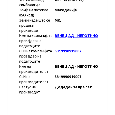
симбологија
Земја на потекло
Македонија
(ISO код)
Земји каде што се
MK,
продава
производот
Име на компанијата
ВЕНЕЦ АД - НЕГОТИНО
провајдер на
податоците
GLN на компанијата
5319990919007
провајдер на
податоците
Име на
ВЕНЕЦ АД - НЕГОТИНО
производителот
GLN на
5319990919007
производителот
Статус на
Додаден за прв пат
производот