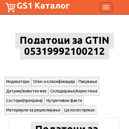
GS1 Каталог
Toggle
navigation
Податоци за GTIN
05319992100212
Индикатори
Опис и класификација
Пакување
Датуми/животен век
Складирање/користење
Состојки(прехрана)
Нутритивни факти
Материјали за рециклирање
Целосен приказ