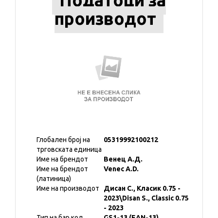
Податоци за
производот
Глобален број на
05319992100212
трговската единица
Име на брендот
Венец А.Д.
Име на брендот
Venec A.D.
(латиница)
Име на производот
Дисан С., Класик 0.75 -
2023\Disan S., Classic 0.75
- 2023
Тип на бар код
GS1-13 (EAN-13)