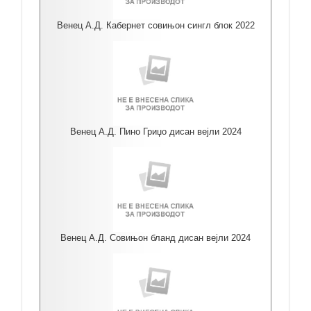
Венец А.Д. Кабернет совињон сингл блок 2022
Венец А.Д. Пино Гриџо дисан вејли 2024
Венец А.Д. Совињон бланд дисан вејли 2024