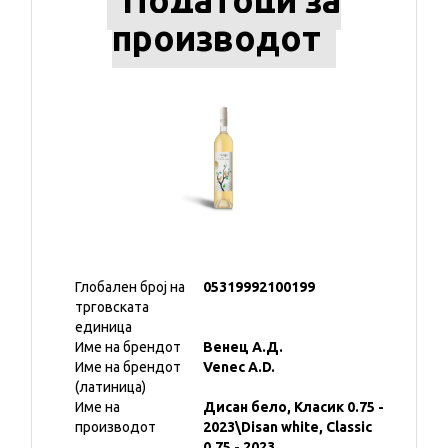
Податоци за
производот
Глобален број на
05319992100199
трговската
единица
Име на брендот
Венец А.Д.
Име на брендот
Venec A.D.
(латиница)
Име на
Дисан бело, Класик 0.75 -
производот
2023\Disan white, Classic
0.75 - 2023