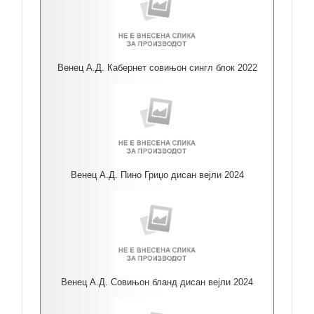
Венец А.Д. Кабернет совињон сингл блок 2022
Венец А.Д. Пино Гриџо дисан вејли 2024
Венец А.Д. Совињон бланд дисан вејли 2024