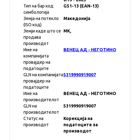
Тип на бар код
GS1-13 (EAN-13)
симбологија
Земја на потекло
Македонија
(ISO код)
Земји каде што се
MK,
продава
производот
Име на
ВЕНЕЦ АД - НЕГОТИНО
компанијата
провајдер на
податоците
GLN на компанијата
5319990919007
провајдер на
податоците
Име на
ВЕНЕЦ АД - НЕГОТИНО
производителот
GLN на
5319990919007
производителот
Статус на
Корекција на
производот
податоците за
производот