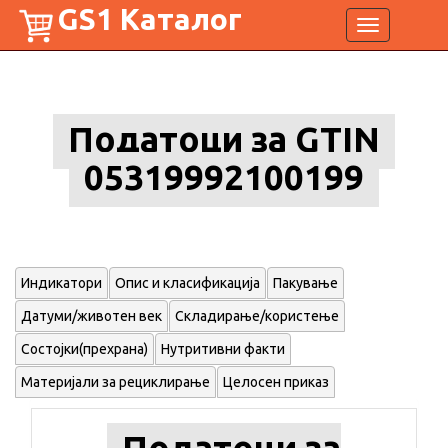
GS1 Каталог
Toggle
navigation
Податоци за GTIN
05319992100199
Индикатори
Опис и класификација
Пакување
Датуми/животен век
Складирање/користење
Состојки(прехрана)
Нутритивни факти
Материјали за рециклирање
Целосен приказ