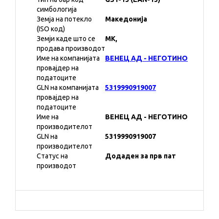
симбологија
Земја на потекло
Македонија
(ISO код)
Земји каде што се
MK,
продава производот
Име на компанијата
ВЕНЕЦ АД - НЕГОТИНО
провајдер на
податоците
GLN на компанијата
5319990919007
провајдер на
податоците
Име на
ВЕНЕЦ АД - НЕГОТИНО
производителот
GLN на
5319990919007
производителот
Статус на
Додаден за прв пат
производот