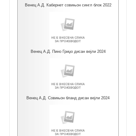
Венец А.Д. Кабернет совињон сингл блок 2022
Венец А.Д. Пино Гриџо дисан вејли 2024
Венец А.Д. Совињон бланд дисан вејли 2024