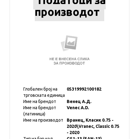
Податоци за
производот
Глобален број на
05319992100182
трговската единица
Име на брендот
Венец А.Д.
Име на брендот
Venec A.D.
(латиница)
Име на производот
Вранец, Класик 0.75 -
2020\Vranec, Classic 0.75
- 2020
Тип на бар код
GS1-13 (EAN-13)