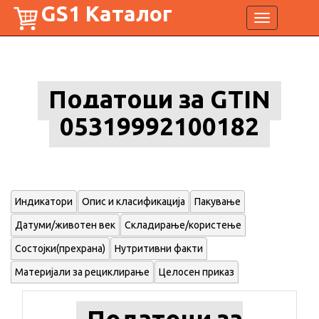
GS1 Каталог
Toggle
navigation
Податоци за GTIN
05319992100182
Индикатори
Опис и класификација
Пакување
Датуми/животен век
Складирање/користење
Состојки(прехрана)
Нутритивни факти
Материјали за рециклирање
Целосен приказ