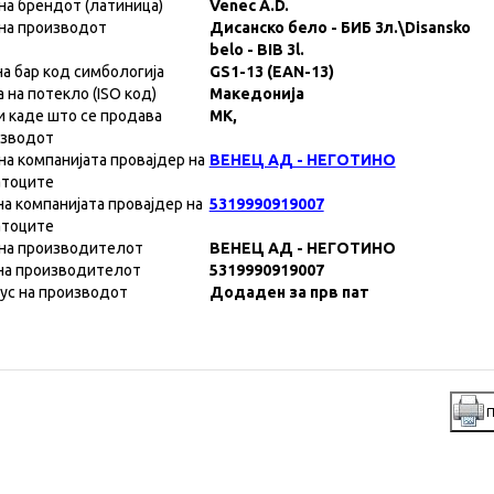
на брендот (латиница)
Venec A.D.
на производот
Дисанско бело - БИБ 3л.\Disansko
belo - BIB 3l.
на бар код симбологија
GS1-13 (EAN-13)
а на потекло (ISO код)
Македонија
и каде што се продава
MK,
изводот
на компанијата провајдер на
ВЕНЕЦ АД - НЕГОТИНО
атоците
на компанијата провајдер на
5319990919007
атоците
на производителот
ВЕНЕЦ АД - НЕГОТИНО
на производителот
5319990919007
ус на производот
Додаден за прв пат