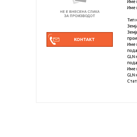
Име 
Име 
Тип 
Земј
Земј
про
Име 
под
GLN 
под
Име 
GLN 
Стат