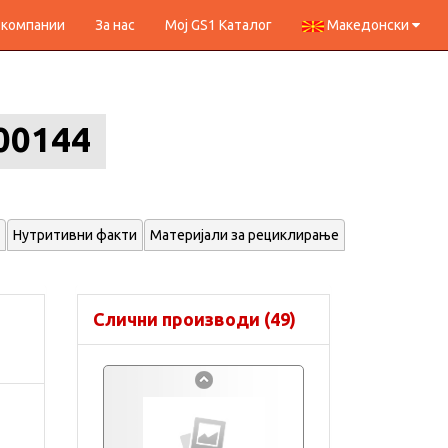
 компании
За нас
Мој GS1 Каталог
Македонски
00144
Нутритивни факти
Материјали за рециклирање
Слични производи (49)