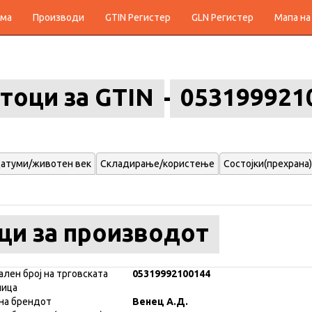
ма
Производи
GTIN Регистер
GLN Регистер
Мапа на
тоци за GTIN
053199921
атуми/животен век
Складирање/користење
Состојки(прехрана)
ци за производот
ален број на трговската
05319992100144
ница
на брендот
Венец А.Д.