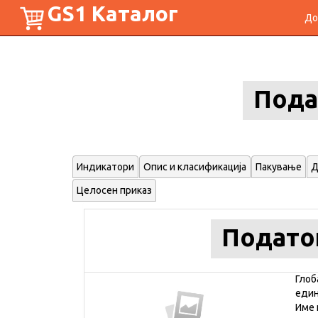
GS1 Каталог
До
Пода
Индикатори
Опис и класификација
Пакување
Д
Целосен приказ
Подато
Глоб
еди
Име 