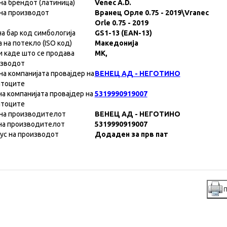
на брендот (латиница)
Venec A.D.
на производот
Вранец Орле 0.75 - 2019\Vranec
Orle 0.75 - 2019
на бар код симбологија
GS1-13 (EAN-13)
а на потекло (ISO код)
Македонија
и каде што се продава
MK,
изводот
на компанијата провајдер на
ВЕНЕЦ АД - НЕГОТИНО
атоците
на компанијата провајдер на
5319990919007
атоците
на производителот
ВЕНЕЦ АД - НЕГОТИНО
на производителот
5319990919007
ус на производот
Додаден за прв пат