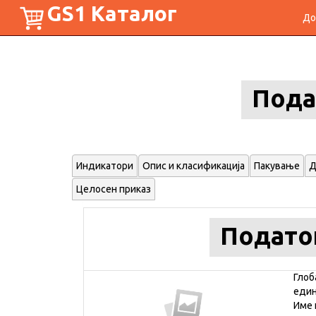
GS1 Каталог
До
Пода
Индикатори
Опис и класификација
Пакување
Д
Целосен приказ
Подато
Глоб
еди
Име 