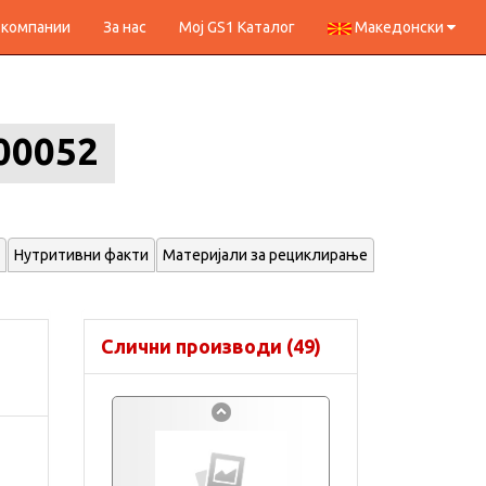
 компании
За нас
Мој GS1 Каталог
Македонски
00052
Нутритивни факти
Материјали за рециклирање
Слични производи (49)