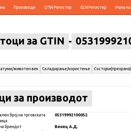
ма
Производи
GTIN Регистер
GLN Регистер
Мапа на
тоци за GTIN
053199921
атуми/животен век
Складирање/користење
Состојки(прехрана)
ци за производот
ален број на трговската
05319992100052
ница
на брендот
Венец А.Д.