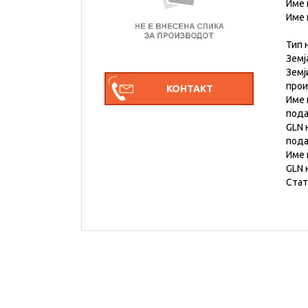
Име 
Име 
Тип 
Земј
Земј
про
Име 
под
GLN 
под
Име 
GLN 
Стат