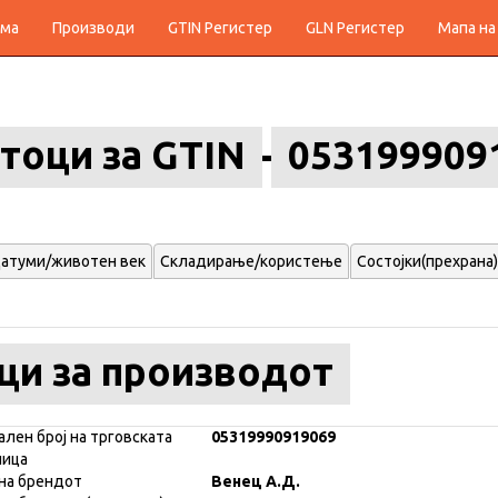
ма
Производи
GTIN Регистер
GLN Регистер
Мапа на
тоци за GTIN
053199909
атуми/животен век
Складирање/користење
Состојки(прехрана)
ци за производот
ален број на трговската
05319990919069
ница
на брендот
Венец А.Д.