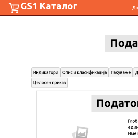
GS1 Каталог
До
Пода
Индикатори
Опис и класификација
Пакување
Д
Целосен приказ
Подато
Глоб
еди
Име 