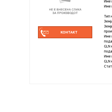
Име 
Име 
Тип 
Земј
Земј
про
Име 
под
GLN 
под
Име 
GLN 
Стат