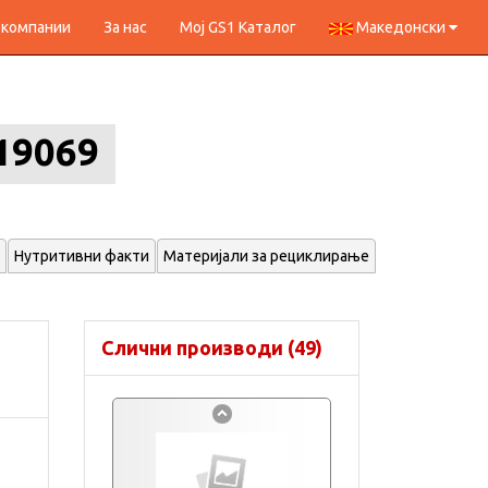
 компании
За нас
Мој GS1 Каталог
Македонски
19069
Нутритивни факти
Материјали за рециклирање
Слични производи (49)