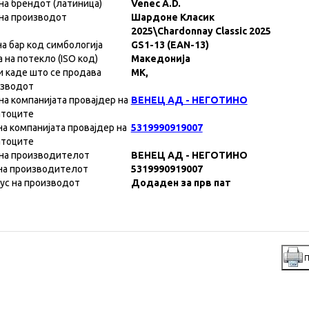
на брендот (латиница)
Venec A.D.
на производот
Шардоне Класик
2025\Chardonnay Classic 2025
на бар код симбологија
GS1-13 (EAN-13)
а на потекло (ISO код)
Македонија
и каде што се продава
MK,
изводот
на компанијата провајдер на
ВЕНЕЦ АД - НЕГОТИНО
атоците
на компанијата провајдер на
5319990919007
атоците
на производителот
ВЕНЕЦ АД - НЕГОТИНО
на производителот
5319990919007
ус на производот
Додаден за прв пат