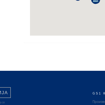
ИЈА
GS1 
Произв
а се