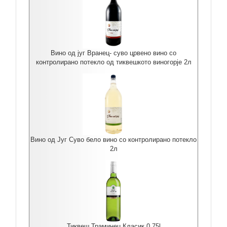
Вино од југ Вранец- суво црвено вино со
контролирано потекло од тиквешкото виногорје 2л
Вино од Југ Суво бело вино со контролирано потекло
2л
Тиквеш Траминец Класик 0.75l