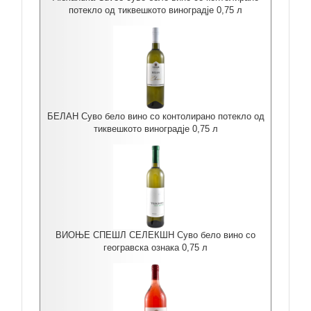
потекло од тиквешкото виноградје 0,75 л
БЕЛАН Суво бело вино со контолирано потекло од
тиквешкото виноградје 0,75 л
ВИОЊЕ СПЕШЛ СЕЛЕКШН Суво бело вино со
геогравска ознака 0,75 л