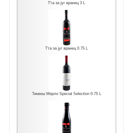
Т'га за југ вранец 3 L
Т'га за југ вранец 0.75 L
Тиквеш Мерло Special Selection 0.75 L