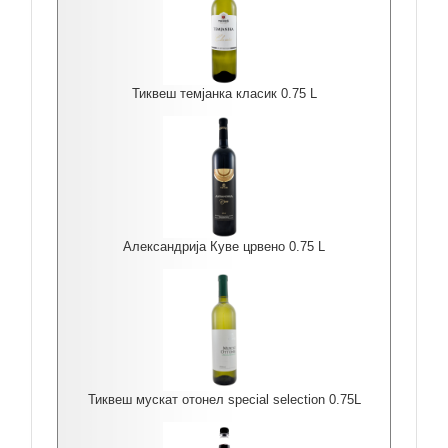
Тиквеш темјанка класик 0.75 L
Александрија Куве црвено 0.75 L
Тиквеш мускат отонел special selection 0.75L