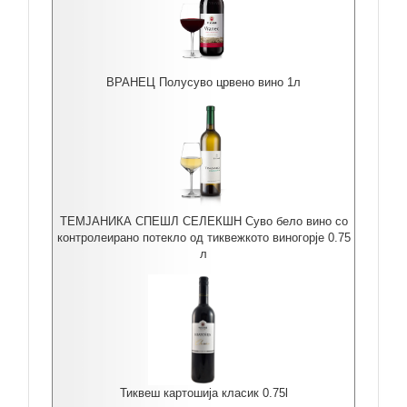
ВРАНЕЦ Полусуво црвено вино 1л
ТЕМЈАНИКА СПЕШЛ СЕЛЕКШН Суво бело вино со
контролеирано потекло од тиквежкото виногорје 0.75
л
Тиквеш картошија класик 0.75l