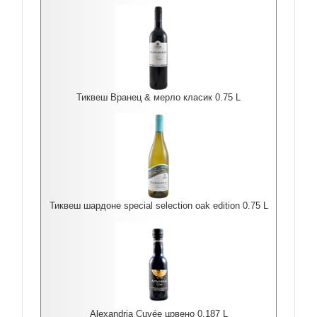
Тиквеш Вранец & мерло класик 0.75 L
Тиквеш шардоне special selection oak edition 0.75 L
Alexandria Cuvée црвено 0.187 L