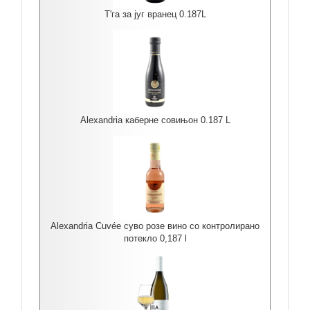
Т'га за југ вранец 0.187L
Alexandria каберне совињон 0.187 L
Alexandria Cuvée суво розе вино со контролирано
потекло 0,187 l