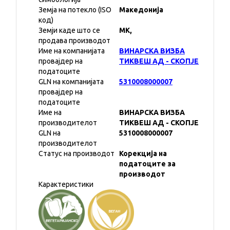
Земја на потекло (ISO
Македонија
код)
Земји каде што се
MK,
продава производот
Име на компанијата
ВИНАРСКА ВИЗБА
провајдер на
ТИКВЕШ АД - СКОПЈЕ
податоците
GLN на компанијата
5310008000007
провајдер на
податоците
Име на
ВИНАРСКА ВИЗБА
производителот
ТИКВЕШ АД - СКОПЈЕ
GLN на
5310008000007
производителот
Статус на производот
Корекција на
податоците за
производот
Карактеристики