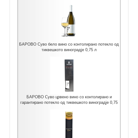
БАРОВО Суво бело вино со контолирано потекло од
тиквешкото виноградје 0,75 л
БАРОВО Суво црвено вино со контолирано и
гарантирано потекло од тиквешкото виноградје 0,75