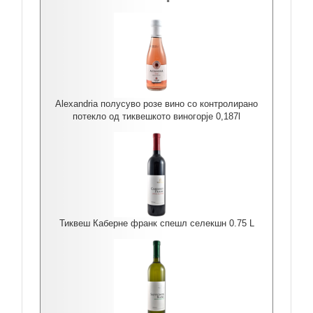
Alexandria полусуво розе вино со контролирано
потекло од тиквешкото виногорје 0,187l
Тиквеш Каберне франк спешл селекшн 0.75 L