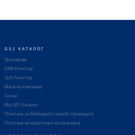
GS1 КАТАЛОГ
Производи
GTIN Регистар
GLN Регистар
Мапа на компании
За нас
Мој GS1 Каталог
Политика за безбедност на веб страницата
Политика за користење на колачиња