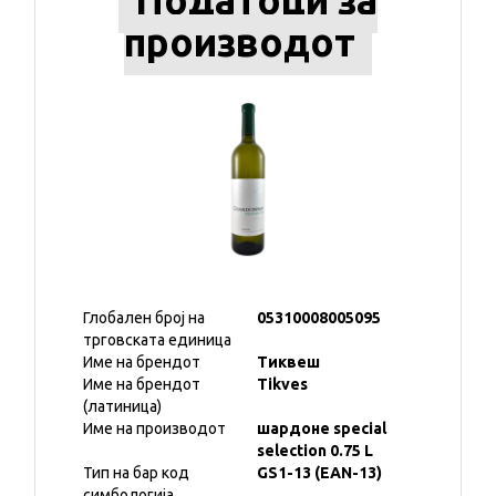
Податоци за
производот
Глобален број на
05310008005095
трговската единица
Име на брендот
Тиквеш
Име на брендот
Tikves
(латиница)
Име на производот
шардоне special
selection 0.75 L
Тип на бар код
GS1-13 (EAN-13)
симбологија