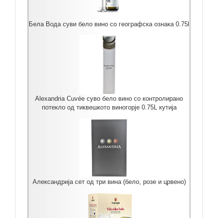
Бела Вода суви бело вино со географска ознака 0.75l
Alexandria Cuvée суво бело вино со контролирано
потекло од тиквешкото виногорје 0.75L кутија
Александрија сет од три вина (бело, розе и црвено)