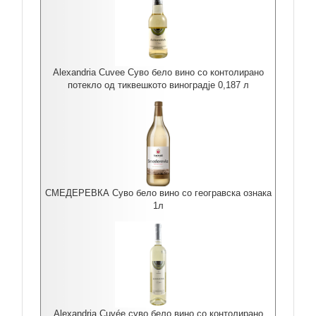
Alexandria Cuvee Суво бело вино со контолирано
потекло од тиквешкото виноградје 0,187 л
СМЕДЕРЕВКА Суво бело вино со геогравска ознака
1л
Alexandria Cuvée суво бело вино со контолирано