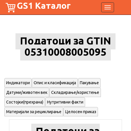
GS1 Каталог
Toggle
navigation
Податоци за GTIN
05310008005095
Индикатори
Опис и класификација
Пакување
Датуми/животен век
Складирање/користење
Состојки(прехрана)
Нутритивни факти
Материјали за рециклирање
Целосен приказ