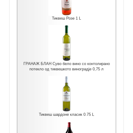
Тиквеш Розе 1 L
ГРАНАЖ БЛАН Суво бело вино со контолирано
потекло од тиквешкото виноградје 0,75 л
Тиквеш шардоне класик 0.75 L