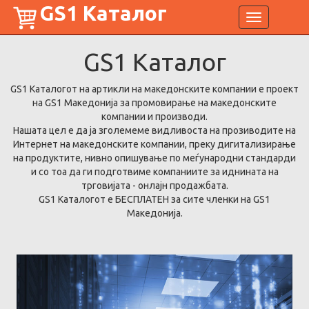
GS1 Каталог
Toggle
navigation
GS1
Каталог
GS1 Каталогот на артикли на македонските компании е проект
на GS1 Македонија за промовирање на македонските
компании и производи.
Нашата цел е да ја зголемеме видливоста на прозиводите на
Интернет на македонските компании, преку дигитализирање
на продуктите, нивно опишување по меѓународни стандарди
и со тоа да ги подготвиме компаниите за иднината на
трговијата - онлајн продажбата.
GS1 Каталогот е БЕСПЛАТЕН за сите членки на GS1
Македонија.