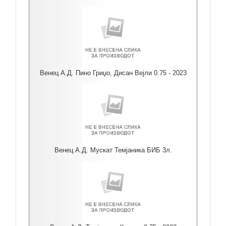
Венец А.Д. Пино Гриџо, Дисан Вејли 0.75 - 2023
Венец А.Д. Мускат Темјаника БИБ 3л.