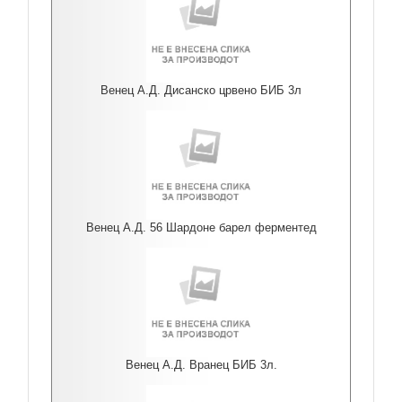
Венец А.Д. Дисанско црвено БИБ 3л
Венец А.Д. 56 Шардоне барел ферментед
Венец А.Д. Вранец БИБ 3л.