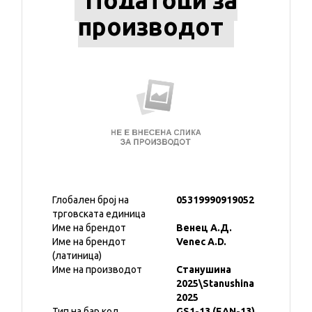
Податоци за
производот
Глобален број на
05319990919052
трговската единица
Име на брендот
Венец А.Д.
Име на брендот
Venec A.D.
(латиница)
Име на производот
Станушина
2025\Stanushina
2025
Тип на бар код
GS1-13 (EAN-13)