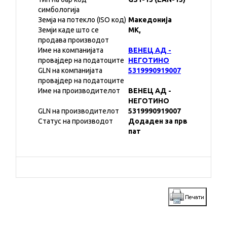
симбологија
Земја на потекло (ISO код)
Македонија
Земји каде што се
MK,
продава производот
Име на компанијата
ВЕНЕЦ АД -
провајдер на податоците
НЕГОТИНО
GLN на компанијата
5319990919007
провајдер на податоците
Име на производителот
ВЕНЕЦ АД -
НЕГОТИНО
GLN на производителот
5319990919007
Статус на производот
Додаден за прв
пат