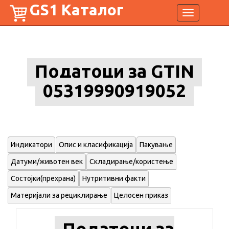
GS1 Каталог
Toggle
navigation
Податоци за GTIN
05319990919052
Индикатори
Опис и класификација
Пакување
Датуми/животен век
Складирање/користење
Состојки(прехрана)
Нутритивни факти
Материјали за рециклирање
Целосен приказ