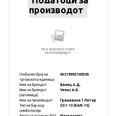
Податоци за
производот
Глобален број на
05319992100595
трговската единица
Име на брендот
Венец А.Д.
Име на брендот
Venec A.D.
(латиница)
Име на производот
Грашевина 1 Литар
Тип на бар код
GS1-13 (EAN-13)
симбологија
Земја на потекло (ISO
Македонија