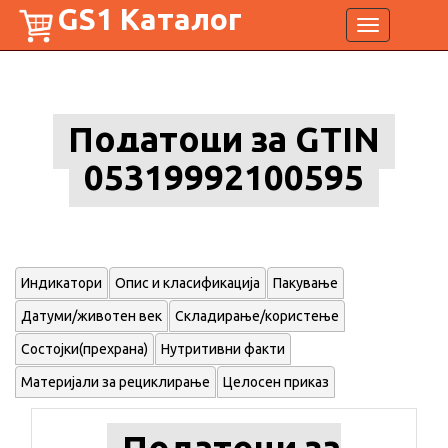
GS1 Каталог
Toggle
navigation
Податоци за GTIN
05319992100595
Индикатори
Опис и класификација
Пакување
Датуми/животен век
Складирање/користење
Состојки(прехрана)
Нутритивни факти
Материјали за рециклирање
Целосен приказ