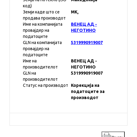
код)
Земји каде што се
MK,
продава производот
Име на компанијата
ВЕНЕЦ АД -
провајдер на
НЕГОТИНО
податоците
GLN на компанијата
5319990919007
провајдер на
податоците
Име на
ВЕНЕЦ АД -
производителот
НЕГОТИНО
GLN на
5319990919007
производителот
Статус на производот
Корекција на
податоците за
производот