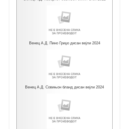
Венец А.Д. Пино Гриџо дисан вејли 2024
Венец А.Д. Совињон бланд дисан вејли 2024