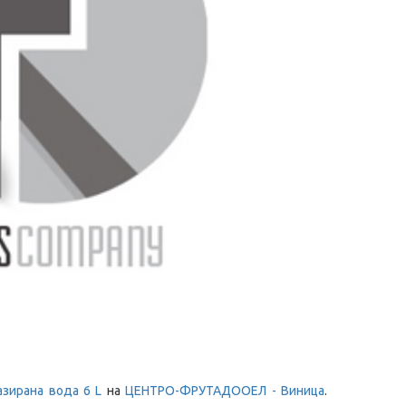
азирана вода 6
L
на
ЦЕНТРО-ФРУТАДООЕЛ - Виница
.