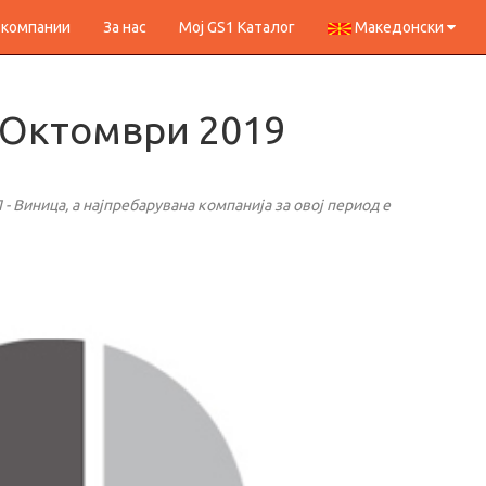
 компании
За нас
Мој GS1 Каталог
Македонски
 Октомври 2019
 Виница, а најпребарувана компанија за овој период е