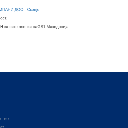
ПАНИ ДОО - Скопје
.
ост.
ЕН
за сите членки наGS1 Македонија.
рство
ат