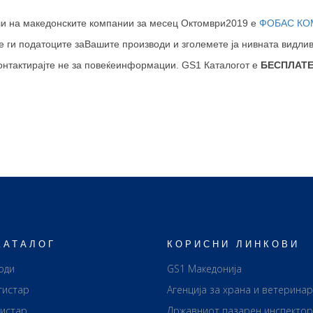
ли на македонските компании за месец Октомври2019 е
ФОБАС КОМ
е ги податоците заВашите производи и зголемете ја нивната видлив
контактирајте не за повеќеинформации. GS1 Каталогот е
БЕСПЛАТ
КАТАЛОГ
КОРИСНИ ЛИНКОВИ
оди
GS1 Македонија
гистар
Агенција за храна и ветерина
гистар
Државниот пазарен инспектор