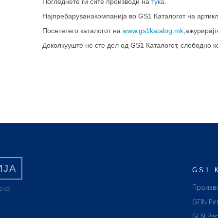
Погледнете ги сите производи на
тука
.
Најпребаруванакомпанија во GS1 Каталогот на артик
Посететего каталогот на
www.gs1katalog.mk
,ажурирајт
Доколкууште не сте дел од GS1 Каталогот, слободно 
ИЈА
GS1 
Произв
а се
GTIN Ре
GLN Ре