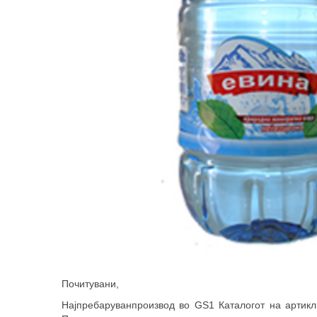
Почитувани,
Најпребаруванпроизвод во GS1 Каталогот на артик