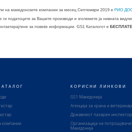
кли на македонските компании за месец Септември 2019 е
РИО ДОО
е ги податоците за Вашите производи и зголемете ја нивната видли
контактирајтене за повеќе информации. GS1 Каталогот е
БЕСПЛАТ
КАТАЛОГ
КОРИСНИ ЛИНКОВИ
оди
GS1 Македонија
гистар
Агенција за храна и ветерина
гистар
Државниот пазарен инспектор
а компании
Организација на потрошувачи
Македонија