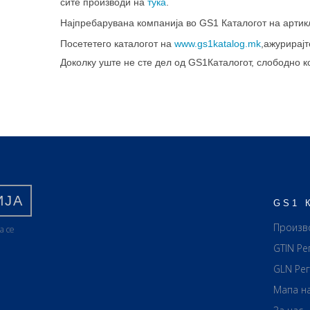
сите производи на
тука
.
Најпребарувана компанија во GS1 Каталогот на арти
Посететего каталогот на
www.gs1katalog.mk
,ажурирајт
Доколку уште не сте дел од GS1Каталогот, слободно 
ИЈА
GS1 
Произв
а се
GTIN Ре
GLN Ре
Мапа н