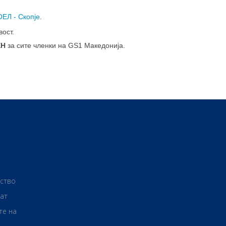
ЕЛ - Скопје
.
вост.
ЕН
за сите членки на GS1 Македонија.
рство
ат
те на