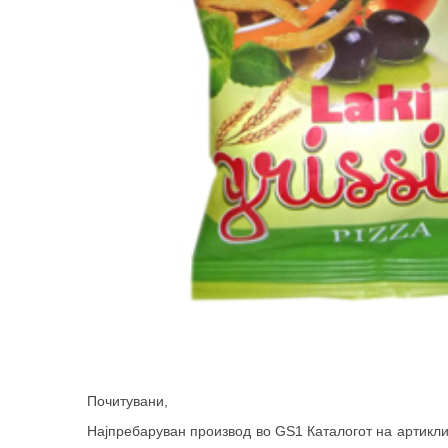
Почитувани,
Најпребаруван производ во GS1 Каталогот на артикл