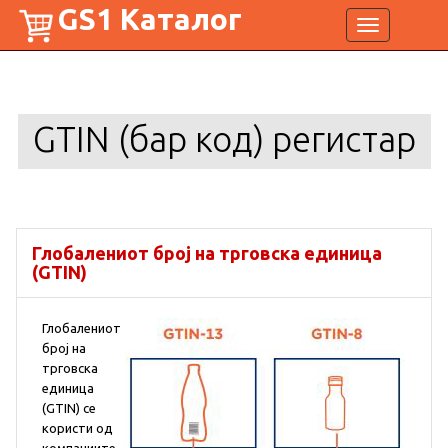
GS1 Каталог
Toggle
navigation
GTIN (бар код) регистар
Глобалениот број на трговска единица
(GTIN)
Глобалениот
број на
трговска
единица
(GTIN) се
користи од