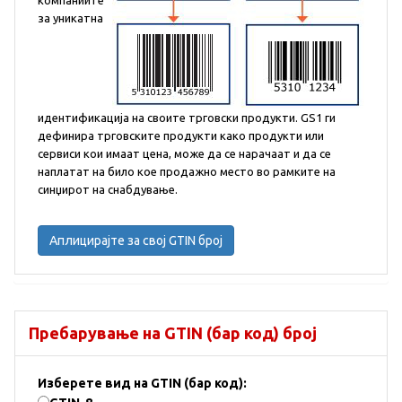
компаниите
за уникатна
идентификација на своите трговски продукти. GS1 ги
дефинира трговските продукти како продукти или
сервиси кои имаат цена, може да се нарачаат и да се
наплатат на било кое продажно место во рамките на
синџирот на снабдување.
Аплицирајте за свој GTIN број
Пребарување на GTIN (бар код) број
Изберете вид на GTIN (бар код):