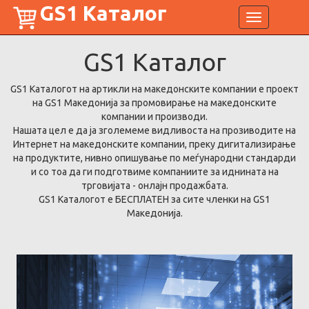
GS1 Каталог
Toggle
navigation
GS1
Каталог
GS1 Каталогот на артикли на македонските компании е проект
на GS1 Македонија за промовирање на македонските
компании и производи.
Нашата цел е да ја зголемеме видливоста на прозиводите на
Интернет на македонските компании, преку дигитализирање
на продуктите, нивно опишување по меѓународни стандарди
и со тоа да ги подготвиме компаниите за иднината на
трговијата - онлајн продажбата.
GS1 Каталогот е БЕСПЛАТЕН за сите членки на GS1
Македонија.